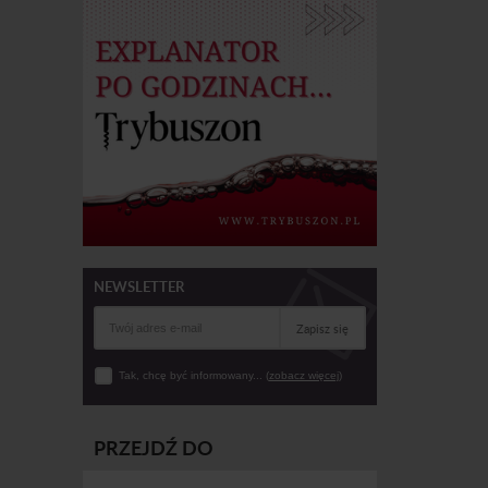
NEWSLETTER
Zapisz się
Tak, chcę być informowany... (
zobacz więcej
)
PRZEJDŹ DO