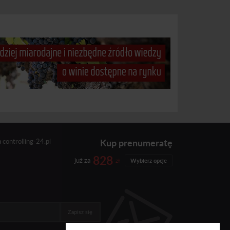
Kup prenumeratę
a
controlling-24.pl
828
już za
zł
Wybierz opcje
Zapisz się