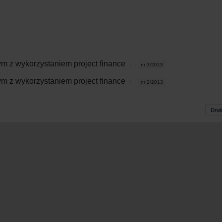
m z wykorzystaniem project finance
nr 3/2013
m z wykorzystaniem project finance
nr 2/2013
Druk