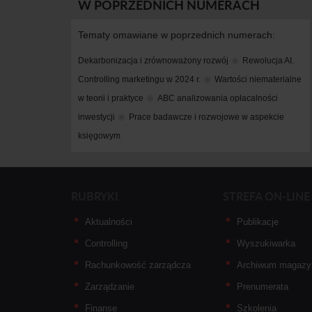
W POPRZEDNICH NUMERACH
Tematy omawiane w poprzednich numerach:
Dekarbonizacja i zrównoważony rozwój
Rewolucja AI. 
Controlling marketingu w 2024 r.
Wartości niematerialne 
w teorii i praktyce
ABC analizowania opłacalności 
inwestycji
Prace badawcze i rozwojowe w aspekcie 
księgowym
RUBRYKI
STREFA ON-LINE
Aktualności
Publikacje
Controlling
Wyszukiwarka
Rachunkowość zarządcza
Archiwum magazy
Zarządzanie
Prenumerata
Finanse
Szkolenia