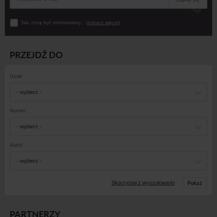
Tak, chcę być informowany... (
zobacz więcej
)
PRZEJDŹ DO
Dział:
- wybierz -
Numer:
- wybierz -
Autor:
- wybierz -
Pokaż
Skorzystaj z wyszukiwarki
PARTNERZY