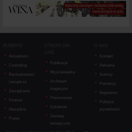
RUBRYKI
STREFA ON-
O NAS
LINE
Aktualności
Kontakt
Publikacje
Controlling
Reklama
Wyszukiwarka
Rachunkowość
Autorzy
Archiwum
zarządcza
Partnerzy
magazynu
Zarządzanie
Regulamin
Prenumerata
Finanse
Polityka
Szkolenia
Narzędzia
prywatności
Zestawy
Prawo
tematyczne