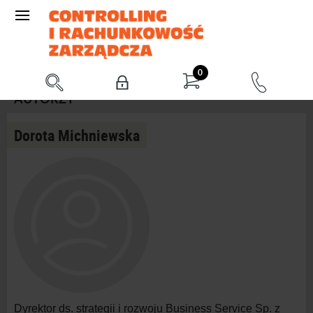
0
AUTORZY
Dorota Michniewska
Dyrektor ds. strategii i rozwoju Business Service Sp. z