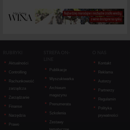
RUBRYKI
STREFA ON-
O NAS
LINE
Aktualności
Kontakt
Publikacje
Controlling
Reklama
Wyszukiwarka
Rachunkowość
Autorzy
Archiwum
zarządcza
Partnerzy
magazynu
Zarządzanie
Regulamin
Prenumerata
Finanse
Polityka
Szkolenia
Narzędzia
prywatności
Zestawy
Prawo
tematyczne