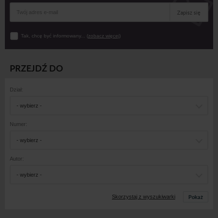
Zapisz się
Tak, chcę być informowany... (
zobacz więcej
)
PRZEJDŹ DO
Dział:
- wybierz -
Numer:
- wybierz -
Autor:
- wybierz -
Pokaż
Skorzystaj z wyszukiwarki