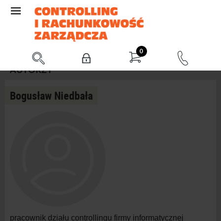
0
AUTORZY
Bogusław Niedbała
pracownik działu controllingu firmy informatycznej