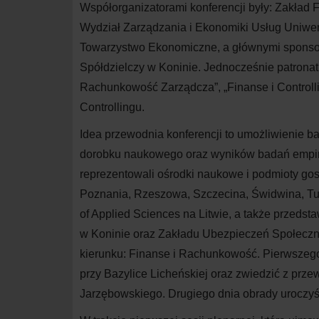
Współorganizatorami konferencji były: Zakła
Wydział Zarządzania i Ekonomiki Usług Uniwer
Towarzystwo Ekonomiczne, a głównymi sponso
Spółdzielczy w Koninie. Jednocześnie patronat
Rachunkowość Zarządcza”, „Finanse i Controllin
Controllingu.
Idea przewodnia konferencji to umożliwienie b
dorobku naukowego oraz wyników badań empiryc
reprezentowali ośrodki naukowe i podmioty go
Poznania, Rzeszowa, Szczecina, Świdwina, Tuch
of Applied Sciences na Litwie, a także przeds
w Koninie oraz Zakładu Ubezpieczeń Społecznyc
kierunku: Finanse i Rachunkowość. Pierwszego 
przy Bazylice Licheńskiej oraz zwiedzić z prz
Jarzębowskiego. Drugiego dnia obrady uroczyśc