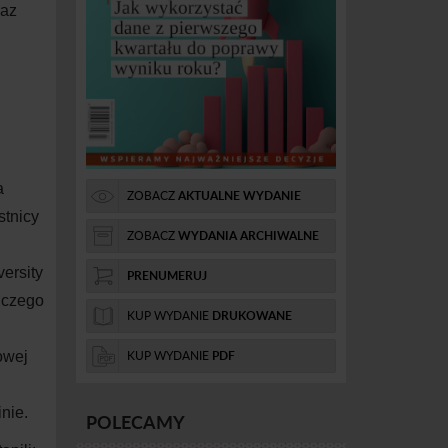
raz
a
ZOBACZ
AKTUALNE WYDANIE
stnicy
ZOBACZ
WYDANIA ARCHIWALNE
ersity
PRENUMERUJ
lczego
KUP WYDANIE
DRUKOWANE
KUP WYDANIE
PDF
owej
nie.
POLECAMY