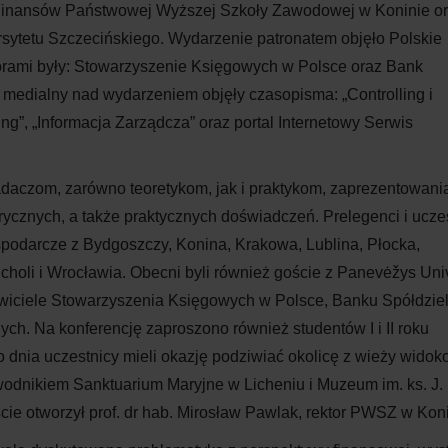
d Finansów Państwowej Wyższej Szkoły Zawodowej w Koninie o
sytetu Szczecińskiego. Wydarzenie patronatem objęło Polskie
rami były: Stowarzyszenie Księgowych w Polsce oraz Bank
 medialny nad wydarzeniem objęły czasopisma: „Controlling i
g”, „Informacja Zarządcza” oraz portal Internetowy Serwis
adaczom, zarówno teoretykom, jak i praktykom, zaprezentowani
znych, a także praktycznych doświadczeń. Prelegenci i ucze
spodarcze z Bydgoszczy, Konina, Krakowa, Lublina, Płocka,
oli i Wrocławia. Obecni byli również goście z Panevėžys Univ
tawiciele Stowarzyszenia Księgowych w Polsce, Banku Spółdzie
h. Na konferencję zaproszono również studentów I i II roku
dnia uczestnicy mieli okazję podziwiać okolicę z wieży widok
ewodnikiem Sanktuarium Maryjne w Licheniu i Muzeum im. ks. J.
ie otworzył prof. dr hab. Mirosław Pawlak, rektor PWSZ w Koni