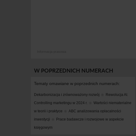
Informacja prasowa
W POPRZEDNICH NUMERACH
Tematy omawiane w poprzednich numerach:
Dekarbonizacja i zrównoważony rozwój
Rewolucja AI. 
Controlling marketingu w 2024 r.
Wartości niematerialne 
w teorii i praktyce
ABC analizowania opłacalności 
inwestycji
Prace badawcze i rozwojowe w aspekcie 
księgowym