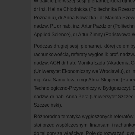
W trakcie pierwszej sesji plenarnej, która ujm
dr inż. Halina Chłodnicka (Politechnika Rzesz
Poznaniu), dr Anna Nowacka i dr Mariola Sze
nadzw. PL dr hab. inż. Artur Paździor (Politec
Applied Science), dr Artur Zimny (Państwowa
Podczas drugiej sesji plenarnej, której celem
rachunkowością, referaty wygłosili: prof. nadzw
nadzw. AGH dr hab. Monika Łada (Akademia Gór
(Uniwersytet Ekonomiczny we Wrocławiu), dr i
mgr Ana Samuilova i mgr Alma Skujienė (Panevė
Technologiczno-Przyrodniczy w
Bydgoszczy). D
nadzw. dr hab. Anna Bera (Uniwersytet Szczeciń
Szczeciński).
Różnorodna tematyka wygłoszonych referatów 
stoi przed współczesnymi finansami i
rachunko
do tej pory za właściwe. Pole do rozważań, dysk