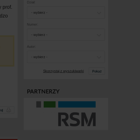
Dział:
 prof.
- wybierz -
rdzo
Numer:
- wybierz -
Autor:
- wybierz -
Pokaż
Skorzystaj z wyszukiwarki
PARTNERZY
uj