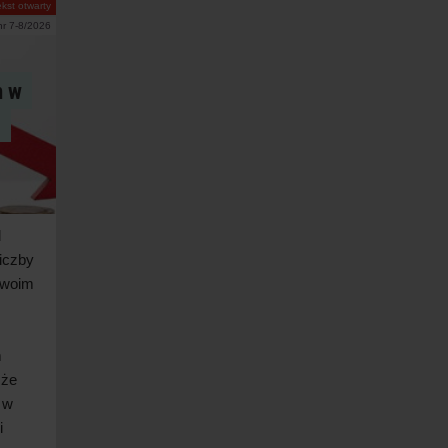
ekst otwarty
nr 7-8/2026
m w
e
d
iczby
woim
m
 że
w
i