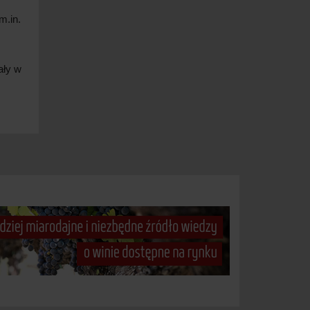
m.in.
ały w