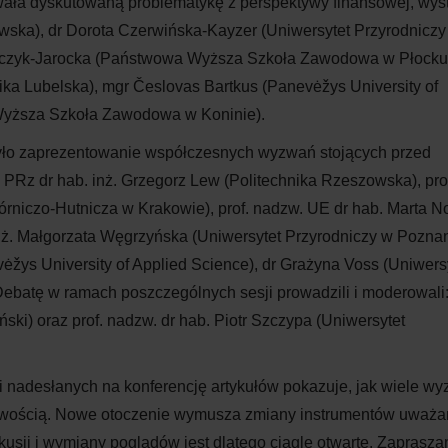
owała dyskutowaną problematykę z perspektywy finansowej, wystą
owska), dr Dorota Czerwińska-Kayzer (Uniwersytet Przyrodniczy
wczyk-Jarocka (Państwowa Wyższa Szkoła Zawodowa w Płocku),
hnika Lubelska), mgr Česlovas Bartkus (Panevėžys University of
 Wyższa Szkoła Zawodowa w Koninie).
 było zaprezentowanie współczesnych wyzwań stojących przed
. PRz dr hab. inż. Grzegorz Lew (Politechnika Rzeszowska), pro
niczo-Hutnicza w Krakowie), prof. nadzw. UE dr hab. Marta 
nż. Małgorzata Węgrzyńska (Uniwersytet Przyrodniczy w Poznan
žys University of Applied Science), dr Grażyna Voss (Uniwers
ebatę w ramach poszczególnych sesji prowadzili i moderowali: 
ski) oraz prof. nadzw. dr hab. Piotr Szczypa (Uniwersytet
i
nadesłanych na konferencję artykułów pokazuje, jak wiele w
wością. Nowe otoczenie wymusza zmiany instrumentów uważa
usji i
wymiany poglądów jest dlatego ciągle otwarte. Zaprasz