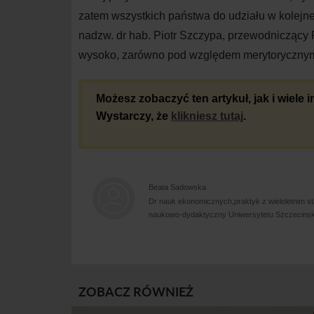
zatem wszystkich państwa do udziału w
kolejne
nadzw. dr hab. Piotr Szczypa, przewodniczący 
wysoko, zarówno pod względem merytorycznym,
Możesz zobaczyć ten artykuł, jak i wiele
Wystarczy, że
klikniesz tutaj
.
Beata Sadowska
Dr nauk ekonomicznych,praktyk z wieloletnim s
naukowo-dydaktyczny Uniwersytetu Szczecinsk
ZOBACZ RÓWNIEŻ