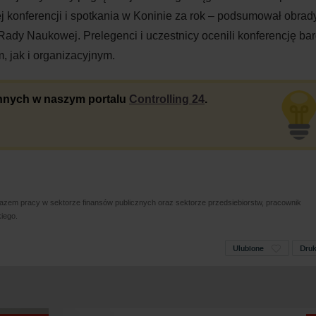
j konferencji i
spotkania w
Koninie za rok
– podsumował obrady
Rady Naukowej. Prelegenci i uczestnicy ocenili konferencję ba
 jak i organizacyjnym.
 innych w naszym portalu
Controlling 24
.
tazem pracy w sektorze finansów publicznych oraz sektorze przedsiebiorstw, pracownik
iego.
Ulubione
Druk