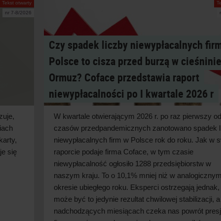
Tekst otwarty
T
nr 7-8/2026
Czy spadek liczby niewypłacalnych fir
Polsce to cisza przed burzą w cieśnini
Ormuz? Coface przedstawia raport
niewypłacalności po I kwartale 2026 r
zuje,
W kwartale otwierającym 2026 r. po raz pierwszy o
iach
czasów przedpandemicznych zanotowano spadek l
karty,
niewypłacalnych firm w
Polsce rok do roku. Jak w
s
je się
raporcie podaje firma Coface, w
tym czasie
niewypłacalność ogłosiło 1288 przedsiębiorstw w
naszym kraju. To o
10,1% mniej niż w
analogiczny
okresie ubiegłego roku. Eksperci ostrzegają jednak,
może być to jedynie rezultat chwilowej stabilizacji, a
nadchodzących miesiącach czeka nas powrót presj