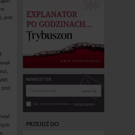
pili:
 w
 prof.
f.
Nowak
iu),
NEWSLETTER
ytet
prof.
Zapisz się
Tak, chcę być informowany... (
zobacz więcej
)
yzwań
PRZEJDŹ DO
nych
am