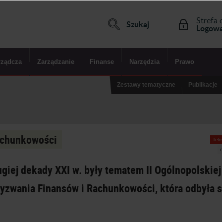
Strefa 
Szukaj
Logowa
rządcza
Zarządzanie
Finanse
Narzędzia
Prawo
Zestawy tematyczne
Publikacje
achunkowości
Teks
iej dekady XXI w. były tematem II Ogólnopolskiej
zwania Finansów i Rachunkowości, która odbyła s