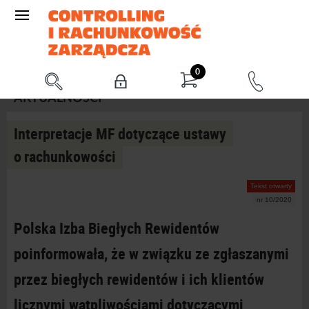
0
AKTUALNOŚCI
Interpretacje MF dotyczące ustawy
o rachunkowości
Tekst otwarty
nr 10/2020
Polska Izba Biegłych Rewidentów
poinformowała, że w związku ze zgłaszanymi
przez biegłych rewidentów i ich klientów
licznymi wątpliwościami dotyczącymi