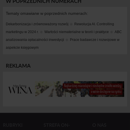
W POPRZEDNICH NUMERACH
Tematy omawiane w poprzednich numerach:
Dekarbonizacja i zrównoważony rozwój
Rewolucja AI. Controlling 
marketingu w 2024 r.
Wartości niematerialne w teorii i praktyce
ABC 
analizowania opłacalności inwestycji
Prace badawcze i rozwojowe w 
aspekcie księgowym
REKLAMA
RUBRYKI
STREFA ON-
O NAS