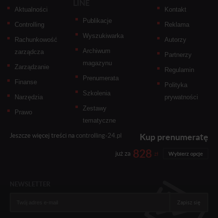
LINE
Aktualności
Kontakt
Publikacje
Controlling
Reklama
Wyszukiwarka
Rachunkowość
Autorzy
Archiwum
zarządcza
Partnerzy
magazynu
Zarządzanie
Regulamin
Prenumerata
Finanse
Polityka
Szkolenia
Narzędzia
prywatności
Zestawy
Prawo
tematyczne
Kup prenumeratę
Jeszcze więcej treści na
controlling-24.pl
828
już za
zł
Wybierz opcje
NEWSLETTER
Zapisz się