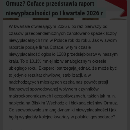
Ormuz? Coface przedstawia raport
niewypłacalności po I kwartale 2026 r
W kwartale otwierającym 2026 r. po raz pierwszy od
czasów przedpandemicznych zanotowano spadek liczby
niewypłacalnych firm w
Polsce rok do roku. Jak w
swoim
raporcie podaje firma Coface, w
tym czasie
niewypłacalność ogłosiło 1288 przedsiębiorstw w
naszym
kraju. To o
10,1% mniej niż w
analogicznym okresie
ubiegłego roku. Eksperci ostrzegają jednak, że może być
to jedynie rezultat chwilowej stabilizacji, a
w
nadchodzących miesiącach czeka nas powrót presji
finansowej spowodowanej wpływem czynników
makroekonomicznych i
geopolitycznych, takich jak m.in.
napięcia na Bliskim Wschodzie i
blokada cieśniny Ormuz.
Co spowodowało zmianę dynamiki niewypłacalności i
jak
będą wyglądały kolejne kwartały w
polskiej
gospodarce?