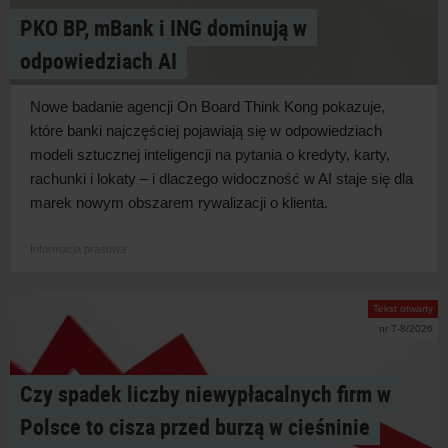
PKO BP, mBank i ING dominują w
odpowiedziach AI
Nowe badanie agencji On Board Think Kong pokazuje,
które banki najczęściej pojawiają się w
odpowiedziach
modeli sztucznej inteligencji na pytania o
kredyty, karty,
rachunki i
lokaty – i
dlaczego widoczność w
AI staje się dla
marek nowym obszarem rywalizacji o
klienta.
Informacja prasowa
Tekst otwarty
nr 7-8/2026
Czy spadek liczby niewypłacalnych firm w
Polsce to cisza przed burzą w cieśninie