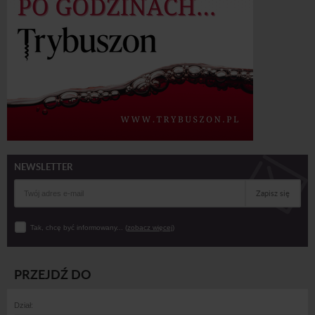
NEWSLETTER
Zapisz się
Tak, chcę być informowany... (
zobacz więcej
)
PRZEJDŹ DO
Dział: