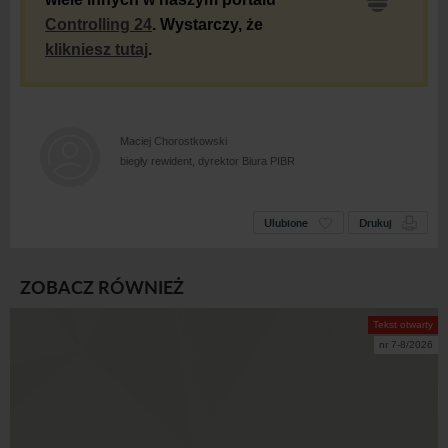
Controlling 24
. Wystarczy, że
klikniesz tutaj
.
Maciej Chorostkowski
biegły rewident, dyrektor Biura PIBR
Ulubione
Drukuj
ZOBACZ RÓWNIEŻ
Tekst otwarty
nr 7-8/2026