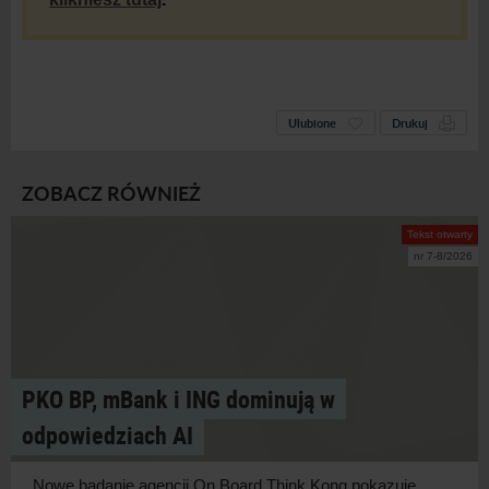
Ulubione
Drukuj
ZOBACZ RÓWNIEŻ
Tekst otwarty
nr 7-8/2026
PKO BP, mBank i ING dominują w
odpowiedziach AI
Nowe badanie agencji On Board Think Kong pokazuje,