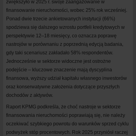
zwiększyło w
202
5
r. swoje zaangażowanie w
finansowanie nieruchomości, wobec 25% rok wcześniej.
Ponad dwie trzecie ankietowanych instytucji (66%)
spodziewa się dalszego wzrostu portfeli kredytowych w
perspektywie 12–1
8
miesięcy, co oznacza poprawę
nastrojów w
porównaniu z
poprzednią edycją badania,
gdy taki scenariusz zakładało 58% respondentów.
Jednocześnie w
sektorze widoczne jest ostrożne
podejście – kluczowe znaczenie mają dyscyplina
finansowa, wyższy udział kapitału własnego inwestorów
oraz konserwatywne założenia dotyczące przyszłych
dochodów z
aktywów.
Raport KPMG podkreśla, że choć nastroje w
sektorze
finansowania nieruchomości poprawiają się, nie należy
oczekiwać szybkiego powrotu do
warunków sprzed cyklu
podwyżek stóp procentowych. Rok 202
5
przyniósł raczej