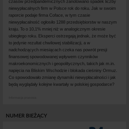
czasów przedpandemicznych zanotowano spadek liczby
niewypłacalnych firm w
Polsce rok do roku. Jak w
swoim
raporcie podaje firma Coface, w
tym czasie
niewypłacalność ogłosiło 1288 przedsiębiorstw w
naszym
kraju. To o
10,1% mniej niż w
analogicznym okresie
ubiegłego roku. Eksperci ostrzegają jednak, że może być
to jedynie rezultat chwilowej stabilizacji, a
w
nadchodzących miesiącach czeka nas powrót presji
finansowej spowodowanej wpływem czynników
makroekonomicznych i
geopolitycznych, takich jak m.in.
napięcia na Bliskim Wschodzie i
blokada cieśniny Ormuz.
Co spowodowało zmianę dynamiki niewypłacalności i
jak
będą wyglądały kolejne kwartały w
polskiej
gospodarce?
Informacja prasowa
NUMER BIEŻĄCY