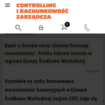
0
AKTUALNOŚCI
Banki w Europie coraz chętniej finansują
nieruchomości. Polska liderem wzrostu w
regionie Europy Środkowo-Wschodniej
nr 3-4/2026
Ożywienie na rynku finansowania
nieruchomości komercyjnych w
Europie
Środkowo-Wschodniej (region CEE) staje się