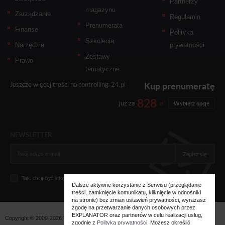
Partnerzy
magazynu
Zarządzanie
Regulamin
Prenumerata
Finanse
Polityka
Szkolenia
Narzędzia
prywatności
Zestawy
Prawo
tematyczne
Kup prenumeratę
Jeszcze więcej treści na
controlling-24.pl
828
już za
zł
Wybierz opcje
NEWSLETTER
Zapisz się
Tak, chcę być informowany... (
zobacz więcej
)
Dalsze aktywne korzystanie z Serwisu (przeglądanie
treści, zamknięcie komunikatu, kliknięcie w odnośniki
na stronie) bez zmian ustawień prywatności, wyrażasz
zgodę na przetwarzanie danych osobowych przez
EXPLANATOR oraz partnerów w celu realizacji usług,
Copyright © 2009-2026 Wszystkie prawa zastrzeżone. Wydawnictwo
Explanator -
zgodnie z
Polityką prywatności
. Możesz określić