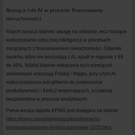
Rosnąca rola AI w
procesie finansowania
nieruchomości
Raport zwraca również uwagę na
ostrożne, lecz rosnące
wykorzystanie sztucznej inteligencji w
procesach
związanych z
finansowaniem nieruchomości. Odsetek
banków, które nie korzystają z
AI, spadł w
regionie z
6
9
do
49%. Wśród liderów wdrażania tych rozwiązań
ankietowani wskazują Polskę i
Węgry, przy czym AI
wykorzystywana jest głównie do
zwiększania
produktywności i
funkcji wspierających, a
rzadziej
bezpośrednio w
procesie kredytowym.
Pełna wersja raportu KPMG jest dostępna na
stronie:
https://kpmg.com/pl/pl/wiedza/transformacja-
biznesowa/property-lending-barometer-2025.html