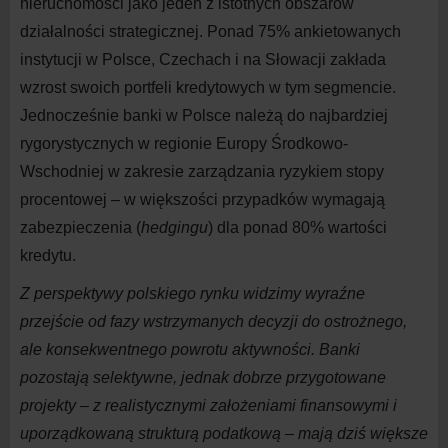
nieruchomości jako jeden z
istotnych obszarów
działalności strategicznej. Ponad 75% ankietowanych
instytucji w
Polsce, Czechach i
na
Słowacji zakłada
wzrost swoich portfeli kredytowych w
tym segmencie.
Jednocześnie banki w
Polsce należą do
najbardziej
rygorystycznych w
regionie Europy Środkowo-
Wschodniej w
zakresie zarządzania ryzykiem stopy
procentowej – w
większości przypadków wymagają
zabezpieczenia (
hedgingu
) dla ponad 80% wartości
kredytu.
Z
perspektywy polskiego rynku widzimy wyraźne
przejście od fazy wstrzymanych decyzji do
ostrożnego,
ale konsekwentnego powrotu aktywności. Banki
pozostają selektywne, jednak dobrze przygotowane
projekty – z
realistycznymi założeniami finansowymi i
uporządkowaną strukturą podatkową – mają dziś większe