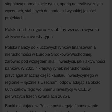
stopniową normalizację rynku, opartą na
realistycznych
wycenach, stabilnych dochodach i
wysokiej jakości
projektach.
Polska na tle regionu – stabilny wzrost i
wysoka
aktywność inwestycyjna
Polska należy do
kluczowych rynków finansowania
nieruchomości w
Europie Środkowo-Wschodniej,
zarówno pod względem skali inwestycji, jak i
aktywności
banków. W
202
5
r. krajowy rynek nieruchomości
przyciągał znaczną część kapitału inwestycyjnego w
regionie – łącznie z
Czechami odpowiadając za około
66% całkowitego wolumenu inwestycji w
CEE w
pierwszych trzech kwartałach 202
5
r.
Banki działające w
Polsce postrzegają finansowanie