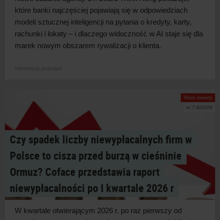
które banki najczęściej pojawiają się w
odpowiedziach
modeli sztucznej inteligencji na pytania o
kredyty, karty,
rachunki i
lokaty – i
dlaczego widoczność w
AI staje się dla
marek nowym obszarem rywalizacji o
klienta.
Informacja prasowa
Tekst otwarty
nr 7-8/2026
Czy spadek liczby niewypłacalnych firm w
Polsce to cisza przed burzą w cieśninie
Ormuz? Coface przedstawia raport
niewypłacalności po I kwartale 2026 r
W kwartale otwierającym 2026 r. po raz pierwszy od