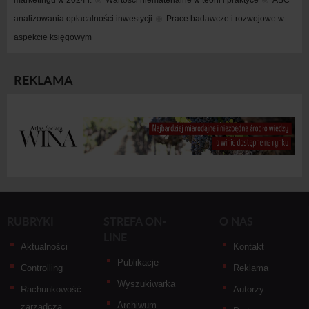
marketingu w 2024 r.
Wartości niematerialne w teorii i praktyce
ABC 
analizowania opłacalności inwestycji
Prace badawcze i rozwojowe w 
aspekcie księgowym
REKLAMA
RUBRYKI
STREFA ON-
O NAS
LINE
Aktualności
Kontakt
Publikacje
Controlling
Reklama
Wyszukiwarka
Rachunkowość
Autorzy
Archiwum
zarządcza