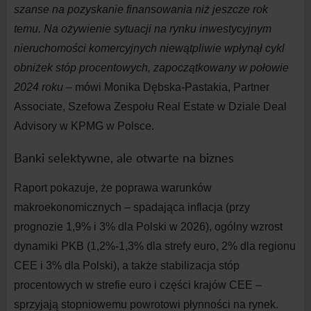
szanse na
pozyskanie finansowania niż jeszcze rok
temu. Na ożywienie sytuacji na
rynku inwestycyjnym
nieruchomości komercyjnych niewątpliwie wpłynął cykl
obniżek stóp procentowych, zapoczątkowany w
połowie
202
4
roku
– mówi Monika Dębska-Pastakia, Partner
Associate, Szefowa Zespołu Real Estate w
Dziale Deal
Advisory w
KPMG w
Polsce.
Banki selektywne, ale otwarte na biznes
Raport pokazuje, że poprawa warunków
makroekonomicznych – spadająca inflacja (przy
prognozie 1,9% i
3% dla Polski w
2026), ogólny wzrost
dynamiki PKB (1,2%-1,3% dla strefy euro, 2% dla regionu
CEE i
3% dla Polski), a
także stabilizacja stóp
procentowych w
strefie euro i
części krajów CEE –
sprzyjają stopniowemu powrotowi płynności na
rynek.