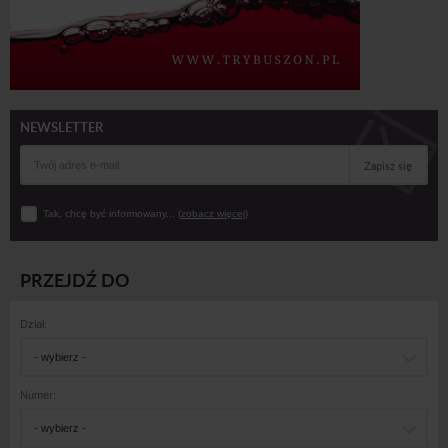
NEWSLETTER
Zapisz się
Tak, chcę być informowany... (
zobacz więcej
)
PRZEJDŹ DO
Dział:
- wybierz -
Numer:
- wybierz -