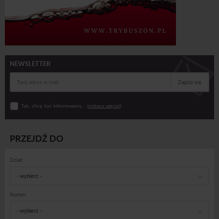
NEWSLETTER
Zapisz się
Tak, chcę być informowany... (
zobacz więcej
)
PRZEJDŹ DO
Dział:
- wybierz -
Numer:
- wybierz -