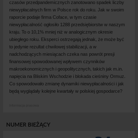
czasów przedpandemicznych zanotowano spadek liczby
niewypłacalnych firm w
Polsce rok do roku. Jak w
swoim
raporcie podaje firma Coface, w
tym czasie
niewypłacalność ogłosiło 1288 przedsiębiorstw w
naszym
kraju. To o
10,1% mniej niż w
analogicznym okresie
ubiegłego roku. Eksperci ostrzegają jednak, że może być
to jedynie rezultat chwilowej stabilizacji, a
w
nadchodzących miesiącach czeka nas powrót presji
finansowej spowodowanej wpływem czynników
makroekonomicznych i
geopolitycznych, takich jak m.in.
napięcia na Bliskim Wschodzie i
blokada cieśniny Ormuz.
Co spowodowało zmianę dynamiki niewypłacalności i
jak
będą wyglądały kolejne kwartały w
polskiej
gospodarce?
Informacja prasowa
NUMER BIEŻĄCY