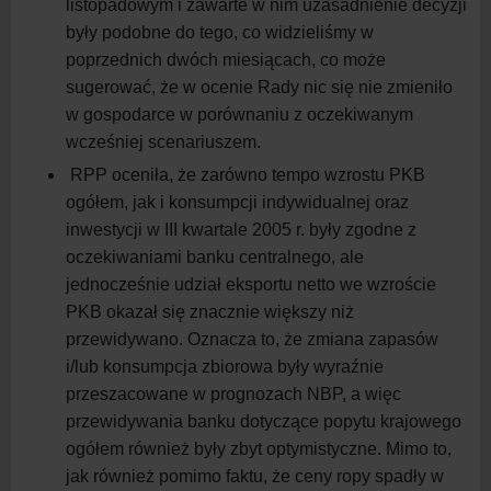
listopadowym i zawarte w nim uzasadnienie decyzji
były podobne do tego, co widzieliśmy w
poprzednich dwóch miesiącach, co może
sugerować, że w ocenie Rady nic się nie zmieniło
w gospodarce w porównaniu z oczekiwanym
wcześniej scenariuszem.
RPP oceniła, że zarówno tempo wzrostu PKB
ogółem, jak i konsumpcji indywidualnej oraz
inwestycji w III kwartale 2005 r. były zgodne z
oczekiwaniami banku centralnego, ale
jednocześnie udział eksportu netto we wzroście
PKB okazał się znacznie większy niż
przewidywano. Oznacza to, że zmiana zapasów
i/lub konsumpcja zbiorowa były wyraźnie
przeszacowane w prognozach NBP, a więc
przewidywania banku dotyczące popytu krajowego
ogółem również były zbyt optymistyczne. Mimo to,
jak również pomimo faktu, że ceny ropy spadły w