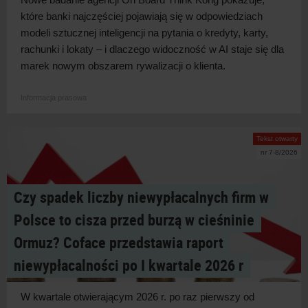
które banki najczęściej pojawiają się w
odpowiedziach
modeli sztucznej inteligencji na pytania o
kredyty, karty,
rachunki i
lokaty – i
dlaczego widoczność w
AI staje się dla
marek nowym obszarem rywalizacji o
klienta.
Informacja prasowa
Tekst otwarty
nr 7-8/2026
Czy spadek liczby niewypłacalnych firm w
Polsce to cisza przed burzą w cieśninie
Ormuz? Coface przedstawia raport
niewypłacalności po I kwartale 2026 r
W kwartale otwierającym 2026 r. po raz pierwszy od