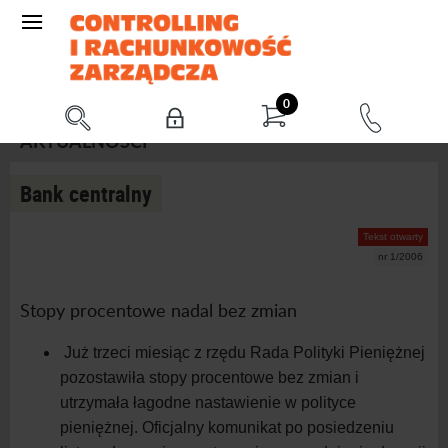
0
AKTUALNOŚCI
Bank centralny
Tekst otwarty
nr 1/2006
Stopy procentowe nadal bez zmian
Już trzeci miesiąc z rzędu Rada Polityki Pieniężnej
pozostawiła stopy procentowe bez zmian i
utrzymała łagodne nastawienie w polityce
pieniężnej. Oficjalny komunikat po posiedzeniu