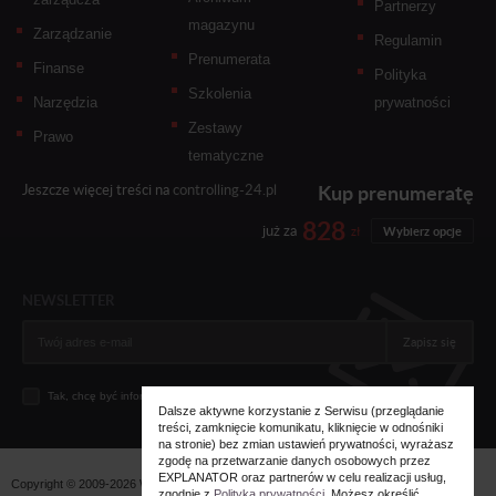
Partnerzy
magazynu
Zarządzanie
Regulamin
Prenumerata
Finanse
Polityka
Szkolenia
Narzędzia
prywatności
Zestawy
Prawo
tematyczne
Kup prenumeratę
Jeszcze więcej treści na
controlling-24.pl
828
już za
zł
Wybierz opcje
NEWSLETTER
Zapisz się
Tak, chcę być informowany... (
zobacz więcej
)
Dalsze aktywne korzystanie z Serwisu (przeglądanie
treści, zamknięcie komunikatu, kliknięcie w odnośniki
na stronie) bez zmian ustawień prywatności, wyrażasz
zgodę na przetwarzanie danych osobowych przez
EXPLANATOR oraz partnerów w celu realizacji usług,
Copyright © 2009-2026 Wszystkie prawa zastrzeżone. Wydawnictwo
Explanator -
zgodnie z
Polityką prywatności
. Możesz określić