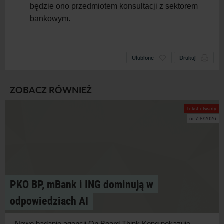
będzie ono przedmiotem konsultacji z sektorem
bankowym.
Ulubione
Drukuj
ZOBACZ RÓWNIEŻ
Tekst otwarty
nr 7-8/2026
PKO BP, mBank i ING dominują w
odpowiedziach AI
Nowe badanie agencji On Board Think Kong pokazuje,