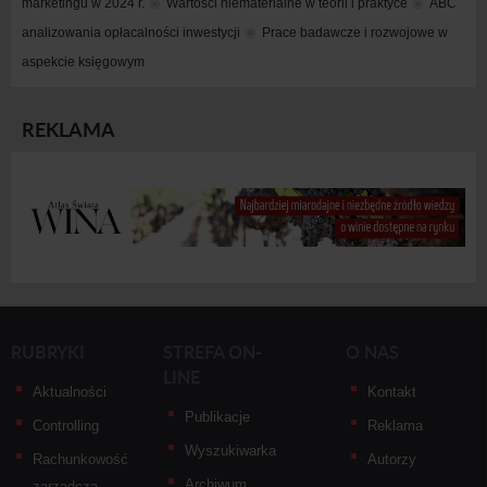
marketingu w 2024 r.
Wartości niematerialne w teorii i praktyce
ABC 
analizowania opłacalności inwestycji
Prace badawcze i rozwojowe w 
aspekcie księgowym
REKLAMA
RUBRYKI
STREFA ON-
O NAS
LINE
Aktualności
Kontakt
Publikacje
Controlling
Reklama
Wyszukiwarka
Rachunkowość
Autorzy
Archiwum
zarządcza