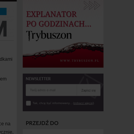
adkami
NEWSLETTER
mem
ę
Zapisz się
Tak, chcę być informowany... (
zobacz więcej
)
PRZEJDŹ DO
ce na
ycznie,