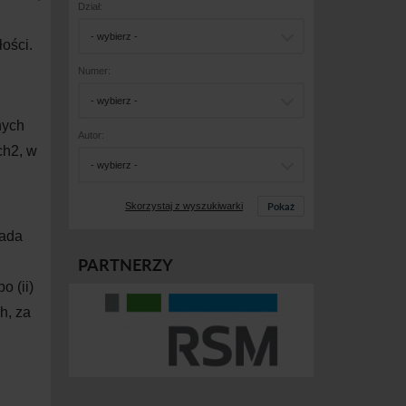
Dział:
- wybierz -
łości.
Numer:
- wybierz -
nych
Autor:
ch
2
, w
- wybierz -
Pokaż
Skorzystaj z wyszukiwarki
sada
PARTNERZY
o (ii)
h, za