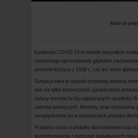
Materiał pows
Epidemia COVID-19 to przede wszystkim walka o
sanitarnego spowodowały głębokie zachwianie
powtórki kryzysu z 2008 r., czy też może głębsze
Sytuacja taka w sposób oczywisty wpływa równ
jest nie tylko konieczność ograniczenia produk
należy wzrostu liczby ogłaszanych upadłości firm
zatorów płatniczych. Niestety, brak otrzymania 
uwzględnienia jej w kalkulacjach podatku doch
Przepisy ustaw o podatku dochodowym oraz o 
wyeliminowanie z rozliczeń podatkowych nieure