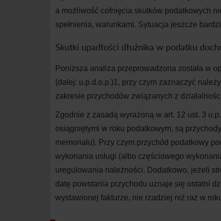
a możliwość cofnięcia skutków podatkowych ni
spełnienia, warunkami. Sytuacja jeszcze bardzi
Skutki upadłości dłużnika w podatku do
Poniższa analiza przeprowadzona została w o
(dalej: u.p.d.o.p.)
1
, przy czym zaznaczyć należ
zakresie przychodów związanych z działalności
Zgodnie z zasadą wyrażoną w art. 12 ust. 3 u.p
osiągniętymi w roku podatkowym, są przychody 
memoriału). Przy czym przychód podatkowy pow
wykonania usługi (albo częściowego wykonania us
uregulowania należności. Dodatkowo, jeżeli str
datę powstania przychodu uznaje się ostatni d
wystawionej fakturze, nie rzadziej niż raz w rok