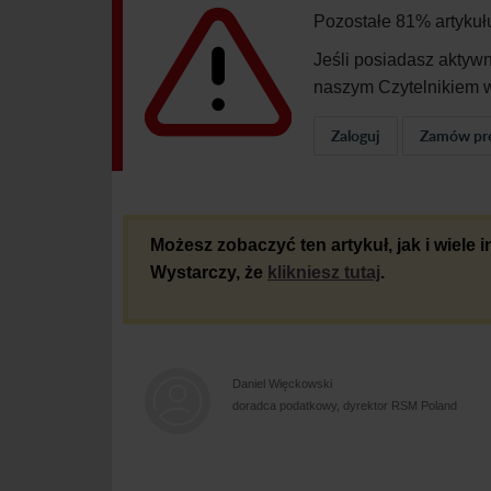
Pozostałe 81% artykuł
Jeśli posiadasz aktyw
naszym Czytelnikiem w
Zaloguj
Zamów pr
Możesz zobaczyć ten artykuł, jak i wiele
Wystarczy, że
klikniesz tutaj
.
Daniel Więckowski
doradca podatkowy, dyrektor RSM Poland