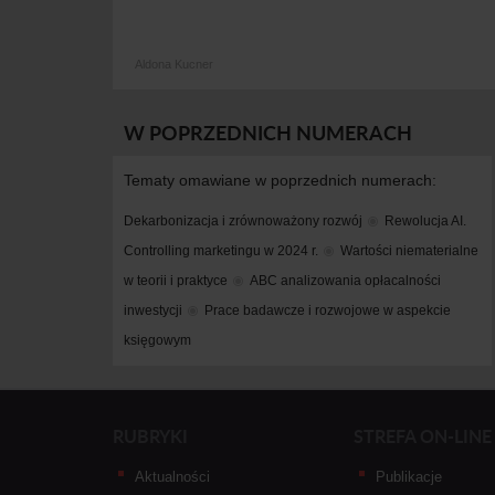
Aldona Kucner
W POPRZEDNICH NUMERACH
Tematy omawiane w poprzednich numerach:
Dekarbonizacja i zrównoważony rozwój
Rewolucja AI. 
Controlling marketingu w 2024 r.
Wartości niematerialne 
w teorii i praktyce
ABC analizowania opłacalności 
inwestycji
Prace badawcze i rozwojowe w aspekcie 
księgowym
RUBRYKI
STREFA ON-LINE
Aktualności
Publikacje