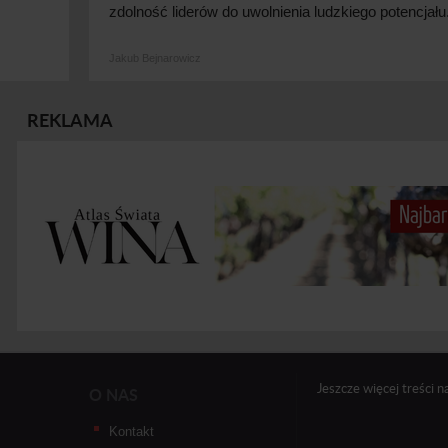
zdolność liderów do uwolnienia ludzkiego
potencjału
Jakub Bejnarowicz
REKLAMA
Jeszcze więcej treści n
O NAS
Kontakt