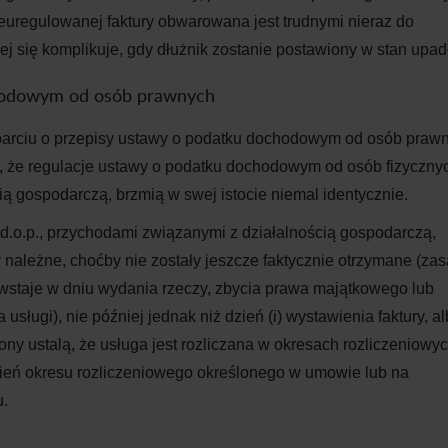
euregulowanej faktury obwarowana jest trudnymi nieraz do
ej się komplikuje, gdy dłużnik zostanie postawiony w stan upad
chodowym od osób prawnych
parciu o przepisy ustawy o podatku dochodowym od osób praw
y, że regulacje ustawy o podatku dochodowym od osób fizyczny
ą gospodarczą, brzmią w swej istocie niemal identycznie.
.d.o.p., przychodami związanymi z działalnością gospodarczą,
należne, choćby nie zostały jeszcze faktycznie otrzymane (za
staje w dniu wydania rzeczy, zbycia prawa majątkowego lub
ługi), nie później jednak niż dzień (i) wystawienia faktury, alb
ony ustalą, że usługa jest rozliczana w okresach rozliczeniowyc
zień okresu rozliczeniowego określonego w umowie lub na
u.