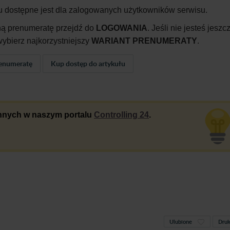
u dostępne jest dla zalogowanych użytkowników serwisu.
ną prenumeratę przejdź do
LOGOWANIA
. Jeśli nie jesteś jeszc
ybierz najkorzystniejszy
WARIANT PRENUMERATY
.
enumeratę
Kup dostęp do artykułu
 innych w naszym portalu
Controlling 24
.
Ulubione
Druk