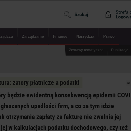
Strefa 
Szukaj
Logowa
rządcza
Zarządzanie
Finanse
Narzędzia
Prawo
Zestawy tematyczne
Publikacje
ura: zatory płatnicze a podatki
nr
óry będzie ewidentną konsekwencją epidemii COVI
ogłaszanych upadłości firm, a co za tym idzie
 otrzymania zapłaty za fakturę nie zwalnia jej
jej w kalkulacjach podatku dochodowego, czy też