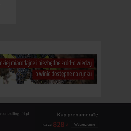
.
Kup prenumeratę
a
controlling-24.pl
828
już za
zł
Wybierz opcje