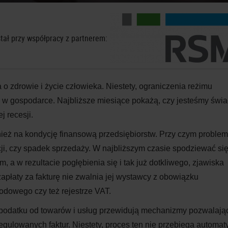
tał przy współpracy z partnerem:
 zdrowie i życie człowieka. Niestety, ograniczenia reżimu
 w gospodarce. Najbliższe miesiące pokażą, czy jesteśmy świ
j recesji.
ież na kondycję finansową przedsiębiorstw. Przy czym proble
cji, czy spadek sprzedaży. W najbliższym czasie spodziewać si
, a w rezultacie pogłębienia się i tak już dotkliwego, zjawiska
zapłaty za fakturę nie zwalnia jej wystawcy z obowiązku
odowego czy też rejestrze VAT.
podatku od towarów i usług przewidują mechanizmy pozwalają
gulowanych faktur. Niestety, proces ten nie przebiega automat