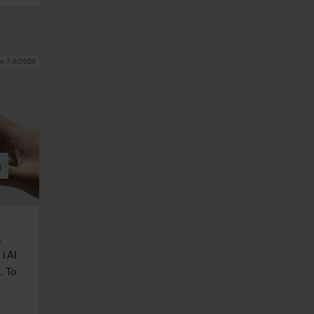
nr 7-8/2026
o
.
 i
AI
. To