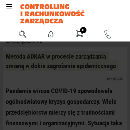
0
ZARZĄDZANIE
Metoda ADKAR w procesie zarządzania
zmianą w dobie zagrożenia epidemicznego
nr 7-8/2020
Pandemia wirusa COVID-19 spowodowała
ogólnoświatowy kryzys gospodarczy. Wiele
przedsiębiorstw mierzy się z trudnościami
finansowymi i organizacyjnymi. Sytuacja taka