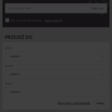
Zapisz się
Tak, chcę być informowany... (
zobacz więcej
)
PRZEJDŹ DO
Dział:
- wybierz -
Numer:
- wybierz -
Autor:
- wybierz -
Pokaż
Skorzystaj z wyszukiwarki