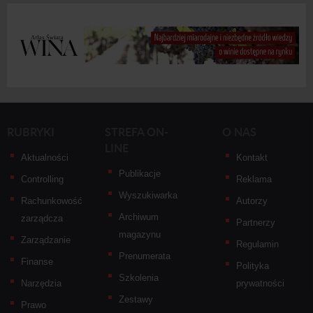
RUBRYKI
STREFA ON-
O NAS
LINE
Aktualności
Kontakt
Publikacje
Controlling
Reklama
Wyszukiwarka
Rachunkowość
Autorzy
Archiwum
zarządcza
Partnerzy
magazynu
Zarządzanie
Regulamin
Prenumerata
Finanse
Polityka
Szkolenia
Narzędzia
prywatności
Zestawy
Prawo