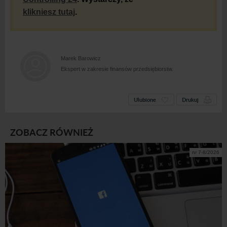
klikniesz tutaj
.
Marek Barowicz
Ekspert w zakresie finansów przedsiębiorstw.
Ulubione
Drukuj
ZOBACZ RÓWNIEŻ
nr 7-8/2026