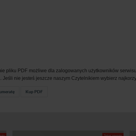
ie pliku PDF możliwe dla zalogowanych użytkowników serwisu
A
. Jeśli nie jesteś jeszcze naszym Czytelnikiem wybierz najkorz
umeratę
Kup PDF
arty
Tekst otwarty