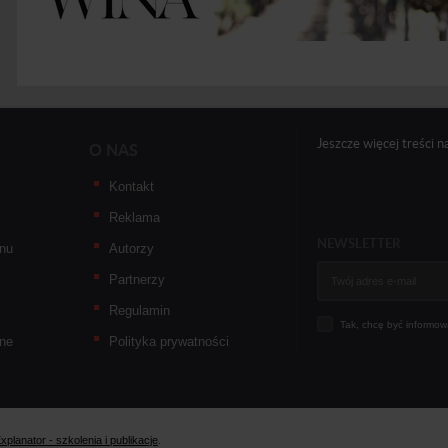
Jeszcze więcej treści n
O NAS
Kontakt
Reklama
NEWSLETTER
nu
Autorzy
Partnerzy
Regulamin
Tak, chcę być informowa
ne
Polityka prywatności
xplanator - szkolenia i publikacje
.