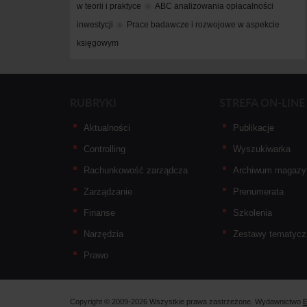
w teorii i praktyce
ABC analizowania opłacalności 
inwestycji
Prace badawcze i rozwojowe w aspekcie 
księgowym
RUBRYKI
STREFA ON-LINE
Aktualności
Publikacje
Controlling
Wyszukiwarka
Rachunkowość zarządcza
Archiwum magazy
Zarządzanie
Prenumerata
Finanse
Szkolenia
Narzędzia
Zestawy tematycz
Prawo
Copyright © 2009-2026 Wszystkie prawa zastrzeżone. Wydawnictwo
E