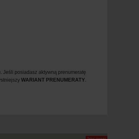
. Jeśli posiadasz aktywną prenumeratę
ystniejszy
WARIANT PRENUMERATY
.
Tekst otwarty