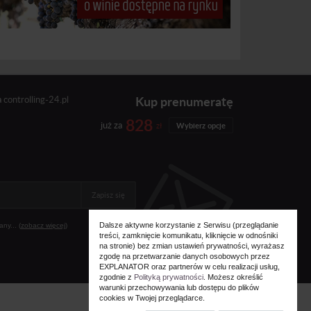
Kup prenumeratę
a
controlling-24.pl
828
już za
zł
Wybierz opcje
Zapisz się
Dalsze aktywne korzystanie z Serwisu (przeglądanie
ny... (
zobacz więcej
)
treści, zamknięcie komunikatu, kliknięcie w odnośniki
na stronie) bez zmian ustawień prywatności, wyrażasz
zgodę na przetwarzanie danych osobowych przez
EXPLANATOR oraz partnerów w celu realizacji usług,
zgodnie z
Polityką prywatności
. Możesz określić
warunki przechowywania lub dostępu do plików
cookies w Twojej przeglądarce.