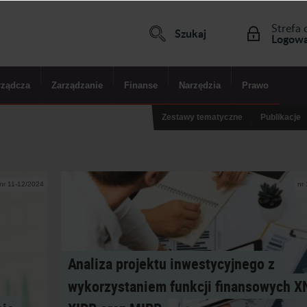
Strefa 
Szukaj
Logowa
rządcza
Zarządzanie
Finanse
Narzędzia
Prawo
Zestawy tematyczne
Publikacje
nr 11-12/2024
nr
Analiza projektu inwestycyjnego z
wykorzystaniem funkcji finansowych X