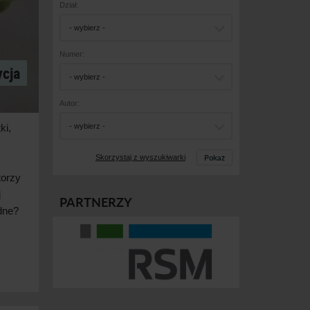
Dział:
- wybierz -
Numer:
ycja
- wybierz -
Autor:
ki,
- wybierz -
Pokaż
Skorzystaj z wyszukiwarki
torzy
j
PARTNERZY
udne?