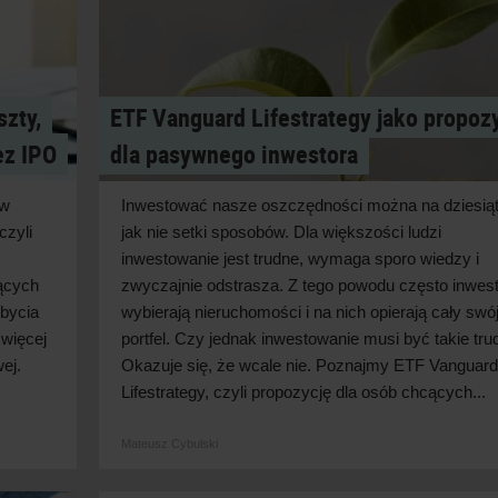
szty,
ETF Vanguard Lifestrategy jako propoz
ez IPO
dla pasywnego inwestora
 w
Inwestować nasze oszczędności można na dziesiąt
czyli
jak nie setki sposobów. Dla większości ludzi
inwestowanie jest trudne, wymaga sporo wiedzy i
jących
zwyczajnie odstrasza. Z tego powodu często inwes
zbycia
wybierają nieruchomości i na nich opierają cały swó
 więcej
portfel. Czy jednak inwestowanie musi być takie tr
ej.
Okazuje się, że wcale nie. Poznajmy ETF Vanguard
Lifestrategy, czyli propozycję dla osób chcących...
Mateusz Cybulski