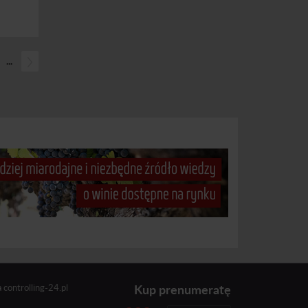
...
Kup prenumeratę
a
controlling-24.pl