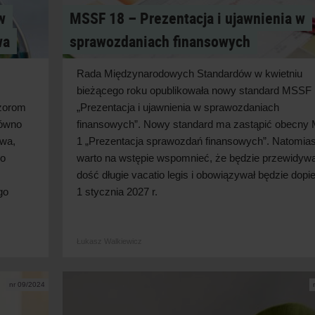
w
MSSF 18 – Prezentacja i ujawnienia w
wa
sprawozdaniach finansowych
Rada Międzynarodowych Standardów w
kwietniu
bieżącego roku opublikowała nowy standard MSSF
zorom
„Prezentacja i
ujawnienia w
sprawozdaniach
równo
finansowych”. Nowy standard ma zastąpić obecny
twa,
1 „Prezentacja sprawozdań finansowych”. Natomias
ko
warto na wstępie wspomnieć, że będzie przewidywa
dość długie vacatio legis i
obowiązywał będzie dopie
go
1 stycznia 2027
r.
Łukasz Walkiewicz
nr 09/2024