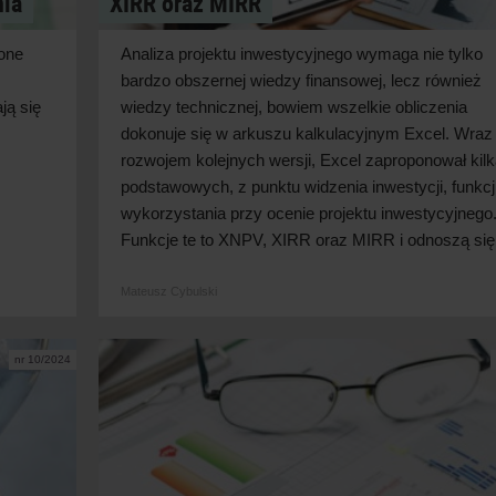
nia
XIRR oraz MIRR
one
Analiza projektu inwestycyjnego wymaga nie tylko
bardzo obszernej wiedzy finansowej, lecz również
ją się
wiedzy technicznej, bowiem wszelkie obliczenia
dokonuje się w arkuszu kalkulacyjnym Excel. Wraz
rozwojem kolejnych wersji, Excel zaproponował kil
podstawowych, z punktu widzenia inwestycji, funkcj
wykorzystania przy ocenie projektu inwestycyjnego
Funkcje te to XNPV, XIRR oraz MIRR i odnoszą się.
Mateusz Cybulski
nr 10/2024