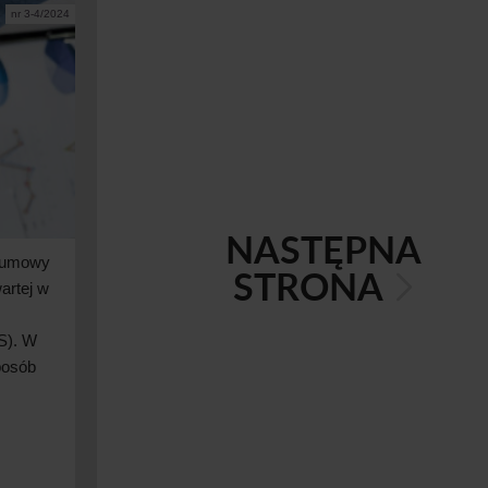
nr 3-4/2024
NASTĘPNA
j umowy
STRONA
artej w
S). W
posób