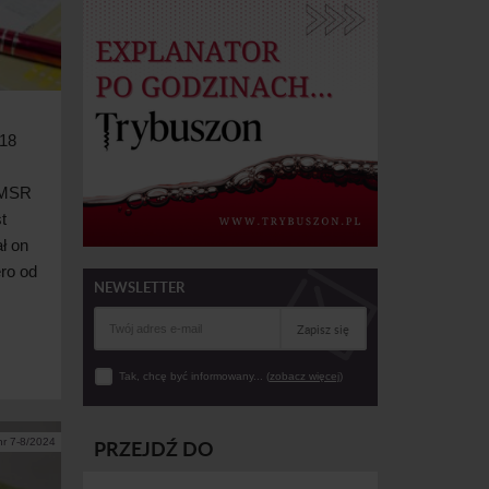
 18
 MSR
t
ł on
ro od
NEWSLETTER
Zapisz się
Tak, chcę być informowany... (
zobacz więcej
)
PRZEJDŹ DO
nr 7-8/2024