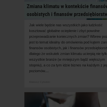
Zmiana klimatu w kontekście finansó
osobistych i finansów przedsiębiorst
Jak wiele będzie nas wszystkich jako ludzkość
kosztować globalne ocieplenie i zbyt powolne
przeprowadzanie koniecznych zmian? Wbrew po
jest to temat idealny do omówienia pod kątem za
finansów osobistych, jak i finansów przedsiębiors
dlatego że wskutek zmian klimatu ucierpią nie tyl
wszystkie branże (w mniejszym bądź większym
stopniu), a co za tym idzie biznes na każdym z je
poziomów....
Mateusz Cybulski