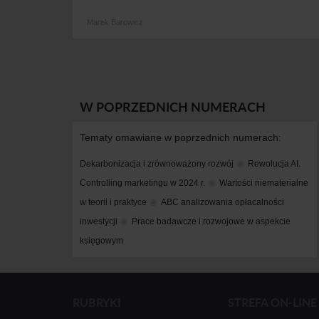
Marek Barowicz
W POPRZEDNICH NUMERACH
Tematy omawiane w poprzednich numerach:
Dekarbonizacja i zrównoważony rozwój
Rewolucja AI. 
Controlling marketingu w 2024 r.
Wartości niematerialne 
w teorii i praktyce
ABC analizowania opłacalności 
inwestycji
Prace badawcze i rozwojowe w aspekcie 
księgowym
RUBRYKI
STREFA ON-LINE