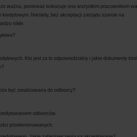
bardzo ważna, ponieważ wskazuje ona wszystkim pracownikom w
kredytowym. Niestety, bez akceptacji zarządu szanse na
rdzo nikłe.
dytowa?
edytowych. Kto jest za to odpowiedzialny i jakie dokumenty trz
y?
może być zrealizowana do odbiorcy?
kredytowaniem odbiorców.
ości przeterminowanych.
 kredytowego. Jakie zabezpieczenia są akceptowane?