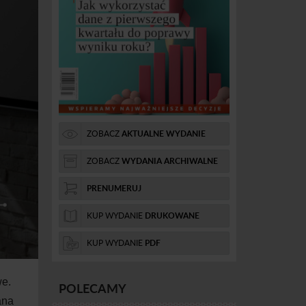
ZOBACZ
AKTUALNE WYDANIE
ZOBACZ
WYDANIA ARCHIWALNE
PRENUMERUJ
KUP WYDANIE
DRUKOWANE
KUP WYDANIE
PDF
we.
POLECAMY
ana