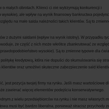
w o małych obrotach. Klienci ci nie wytrzymują konkurencji i
o wysokie), ale wpływ na wynik finansowy bankructwa pojedyn
 względu na małe salda należności takich klientów. Są to zmienn
tów z dużymi saldami (wpływ na wynik istotny). W przypadku ty
woduje, że część z nich może wkrótce zbankrutować ze wzglę
(prawdopodobieństwo wysokie). Są to zmienne typowe dla ćwiart
litykę kredytową, która nie dopuści do skumulowania się stra
klientów oraz umożliwi skuteczne zabezpieczenie sald klientó
 jest pozycja twojej firmy na rynku. Jeśli masz wartościowe d
może zawierać więcej elementów podejścia konserwatywnego.
jednym z wielu przedsiębiorców na rynku i nie masz własnych m
ytowa musi być bardzo liberalna, ponieważ stracisz przychody z