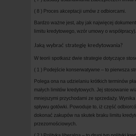
( 8 )
Proces akceptacji umów z odbiorcami.
Bardzo ważne jest, aby jak najwięcej dokumen
limitu kredytowego, wzór umowy o współpracy).
Jaką wybrać strategię kredytowania?
W teorii spotkasz dwie strategie dotyczące stos
( 1 )
Podejście konserwatywne – to pierwsza str
Polega ona na udzielaniu krótkich terminów pł
małych limitów kredytowych. Jej stosowanie wi
mniejszymi przychodami ze sprzedaży. Wynika t
spływu gotówki. Powoduje to, iż część odbiorc
dokonać zakupów na skutek braku limitu kred
przezornościowych.
( 2 )
Polityka liberalna – to drugi typ polityki k