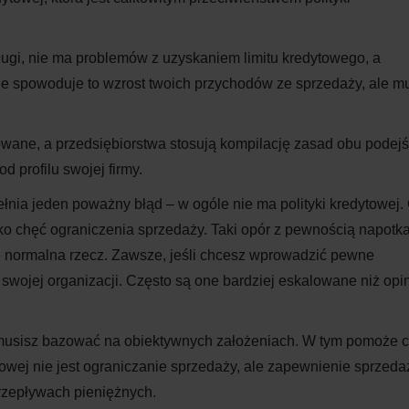
długi, nie ma problemów z uzyskaniem limitu kredytowego, a
ne spowoduje to wzrost twoich przychodów ze sprzedaży, ale m
owane, a przedsiębiorstwa stosują kompilację zasad obu podej
d profilu swojej firmy.
łnia jeden poważny błąd – w ogóle nie ma polityki kredytowej.
ako chęć ograniczenia sprzedaży. Taki opór z pewnością napotk
ę normalna rzecz. Zawsze, jeśli chcesz wprowadzić pewne
swojej organizacji. Często są one bardziej eskalowane niż opi
 musisz bazować na obiektywnych założeniach. W tym pomoże c
towej nie jest ograniczanie sprzedaży, ale zapewnienie sprzeda
rzepływach pieniężnych.