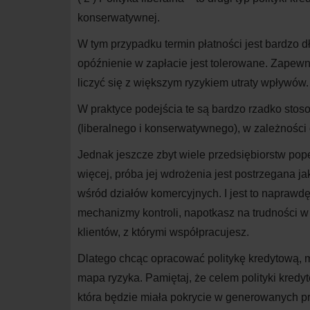
konserwatywnej.
W tym przypadku termin płatności jest bardzo 
opóźnienie w zapłacie jest tolerowane. Zapew
liczyć się z większym ryzykiem utraty wpływów.
W praktyce podejścia te są bardzo rzadko stos
(liberalnego i konserwatywnego), w zależności o
Jednak jeszcze zbyt wiele przedsiębiorstw pope
więcej, próba jej wdrożenia jest postrzegana j
wśród działów komercyjnych. I jest to naprawd
mechanizmy kontroli, napotkasz na trudności w 
klientów, z którymi współpracujesz.
Dlatego chcąc opracować politykę kredytową,
mapa ryzyka. Pamiętaj, że celem polityki kredy
która będzie miała pokrycie w generowanych p