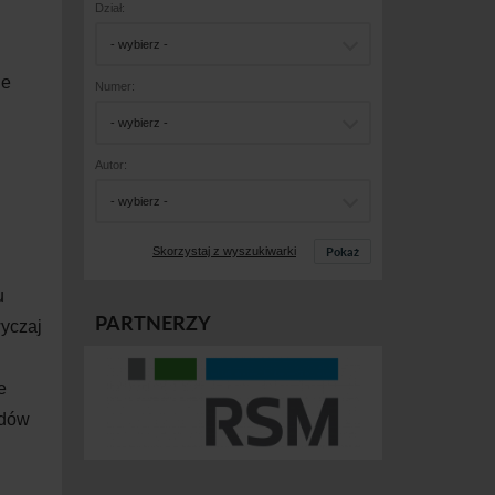
Dział:
- wybierz -
ie
Numer:
- wybierz -
Autor:
- wybierz -
Pokaż
Skorzystaj z wyszukiwarki
u
PARTNERZY
wyczaj
e
odów