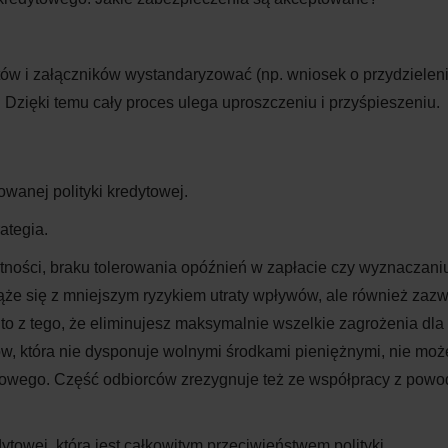
tów i załączników wystandaryzować (np. wniosek o przydzielen
 Dzięki temu cały proces ulega uproszczeniu i przyśpieszeniu.
owanej polityki kredytowej.
ategia.
atności, braku tolerowania opóźnień w zapłacie czy wyznaczani
ąże się z mniejszym ryzykiem utraty wpływów, ale również zaz
o z tego, że eliminujesz maksymalnie wszelkie zagrożenia dla
ów, która nie dysponuje wolnymi środkami pieniężnymi, nie moż
ytowego. Część odbiorców zrezygnuje też ze współpracy z pow
redytowej, która jest całkowitym przeciwieństwem polityki