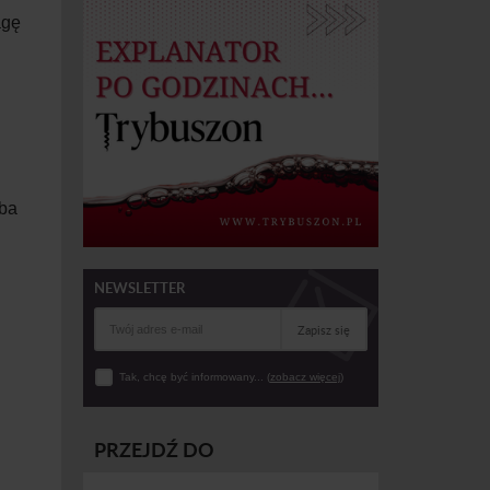
agę
eba
NEWSLETTER
Zapisz się
Tak, chcę być informowany... (
zobacz więcej
)
PRZEJDŹ DO