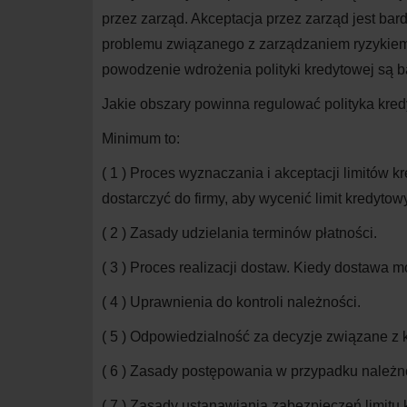
przez zarząd. Akceptacja przez zarząd jest 
problemu związanego z zarządzaniem ryzykiem 
powodzenie wdrożenia polityki kredytowej są ba
Jakie obszary powinna regulować polityka kre
Minimum to:
( 1 )
Proces wyznaczania i akceptacji limitów kr
dostarczyć do firmy, aby wycenić limit kredytow
( 2 )
Zasady udzielania terminów płatności.
( 3 )
Proces realizacji dostaw. Kiedy dostawa 
( 4 )
Uprawnienia do kontroli należności.
( 5 )
Odpowiedzialność za decyzje związane z 
( 6 )
Zasady postępowania w przypadku należn
( 7 )
Zasady ustanawiania zabezpieczeń limitu