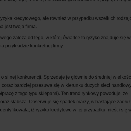
 ryzyka kredytowego, ale również w przypadku wszelkich rodza
a jest twoja firma.
wego zależą od tego, w której ćwiartce to ryzyko znajduje się w
na przykładzie konkretnej firmy.
o silnej konkurencji. Sprzedaje je głównie do średniej wielkośc
u coraz bardziej przesuwa się w kierunku dużych sieci handlow
ółpracę z tego typu sklepami). Ten trend rynkowy powoduje, że
 coraz słabsza. Obserwuje się spadek marży, wzrastające zadłu
dentyfikowała, iż ryzyko kredytowe w jej przypadku mieści się 