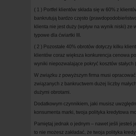
( 1 )
Portfel klientów składa się w 60% z klientó
bankrutują bardzo często (prawdopodobieństw
klienta nie jest duży (wpływ na wynik niski) ze
typowe dla ćwiartki III.
( 2 )
Pozostałe 40% obrotów dotyczy kilku klien
klientów coraz większa konkurencja cenowa po
wyniki niepozwalające pokryć kosztów stałych 
W związku z powyższym firma musi opracować po
związanych z bankructwem dużej liczby małych 
dużymi obrotami.
Dodatkowym czynnikiem, jaki musisz uwzględnić,
konsumenta marki, twoja polityka kredytowa 
Pamiętaj jednak o jednym – nawet jeśli jesteś 
to nie możesz zakładać, że twoja polityka kred