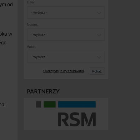
Dział:
wym od
- wybierz -
Numer:
łoka w
- wybierz -
ego
Autor:
- wybierz -
Pokaż
Skorzystaj z wyszukiwarki
PARTNERZY
na: