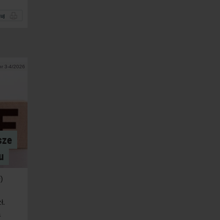
uj
nr 3-4/2026
sze
u
)
ł.
a