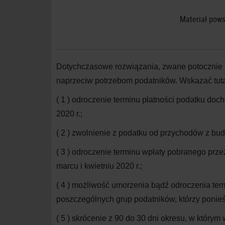
Materiał pows
Dotychczasowe rozwiązania, zwane potocznie t
naprzeciw potrzebom podatników. Wskazać tuta
( 1 )
odroczenie terminu płatności podatku doc
2020 r.;
( 2 )
zwolnienie z podatku od przychodów z bud
( 3 )
odroczenie terminu wpłaty pobranego prz
marcu i
kwietniu 2020
r.;
( 4 )
możliwość umorzenia bądź odroczenia termi
poszczególnych grup podatników, którzy poni
( 5 )
skrócenie z 90 do 30 dni okresu, w którym