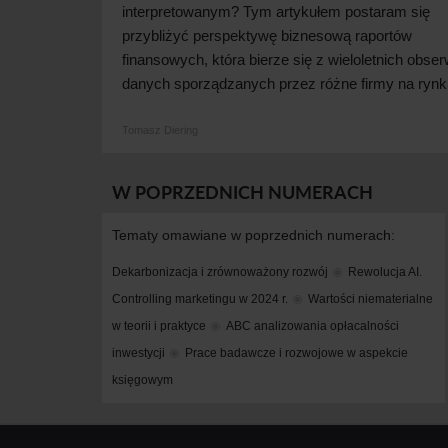
interpretowanym? Tym artykułem postaram się
przybliżyć perspektywę biznesową raportów
finansowych, która bierze się z
wieloletnich obser
danych sporządzanych przez różne firmy na rynk
Tomasz Diering
W POPRZEDNICH NUMERACH
Tematy omawiane w poprzednich numerach:
Dekarbonizacja i zrównoważony rozwój
Rewolucja AI. 
Controlling marketingu w 2024 r.
Wartości niematerialne 
w teorii i praktyce
ABC analizowania opłacalności 
inwestycji
Prace badawcze i rozwojowe w aspekcie 
księgowym