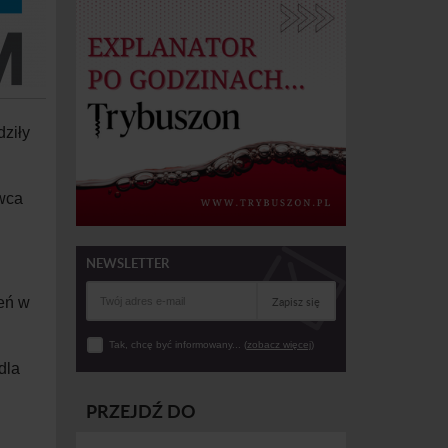
ziły
rwca
NEWSLETTER
Zapisz się
e
ń w
Tak, chcę być informowany... (
zobacz więcej
)
dla
PRZEJDŹ DO