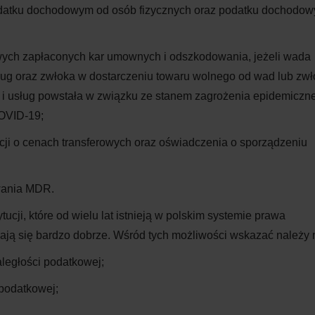
w podatku dochodowym od osób fizycznych oraz podatku dochodo
wych zapłaconych kar umownych i odszkodowania, jeżeli wada
ług oraz zwłoka w dostarczeniu towaru wolnego od wad lub zw
 i usług powstała w związku ze stanem zagrożenia epidemiczn
OVID-19;
cji o cenach transferowych oraz oświadczenia o sporządzeniu
wania MDR.
tucji, które od wielu lat istnieją w polskim systemie prawa
ają się bardzo dobrze. Wśród tych możliwości wskazać należy 
aległości podatkowej;
 podatkowej;