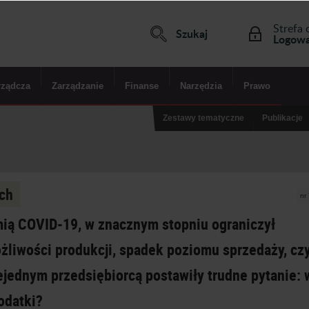
Strefa 
Szukaj
Logowa
rządcza
Zarządzanie
Finanse
Narzędzia
Prawo
Zestawy tematyczne
Publikacje
ch
nr
ią COVID-19, w znacznym stopniu ograniczył
żliwości produkcji, spadek poziomu sprzedaży, czy
iejednym przedsiębiorcą postawiły trudne pytanie: w
odatki?