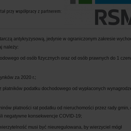
tał przy współpracy z partnerem:
arczą antykryzysową, jedynie w ograniczonym zakresie wychod
j należy:
hodowego od osób fizycznych oraz od osób prawnych do 1 cze
ynków za 2020 r.;
ez płatników podatku dochodowego od wypłaconych wynagrodz
nów płatności rat podatku od nieruchomości przez rady gmin, 
eśli negatywne konsekwencje COVID-19;
 wierzytelność musi być nieuregulowana, by wierzyciel mógł