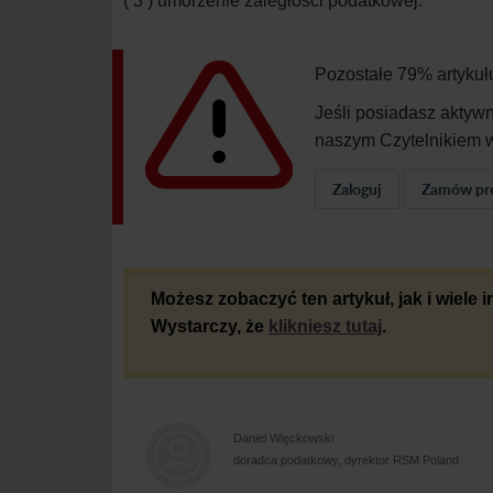
( 3 )
umorzenie zaległości podatkowej.
Pozostałe 79% artykuł
Jeśli posiadasz aktyw
naszym Czytelnikiem w
Zaloguj
Zamów pr
Możesz zobaczyć ten artykuł, jak i wiele
Wystarczy, że
klikniesz tutaj
.
Daniel Więckowski
doradca podatkowy, dyrektor RSM Poland