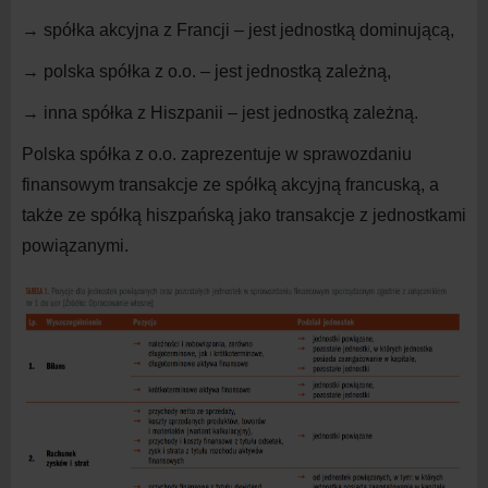
→
spółka akcyjna z Francji – jest jednostką dominującą,
→
polska spółka z o.o. – jest jednostką zależną,
→
inna spółka z Hiszpanii – jest jednostką zależną.
Polska spółka z o.o. zaprezentuje w sprawozdaniu
finansowym transakcje ze spółką akcyjną francuską, a
także ze spółką hiszpańską jako transakcje z jednostkami
powiązanymi.