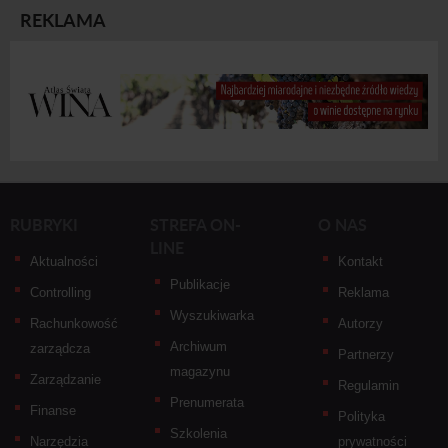
REKLAMA
RUBRYKI
STREFA ON-
O NAS
LINE
Aktualności
Kontakt
Publikacje
Controlling
Reklama
Wyszukiwarka
Rachunkowość
Autorzy
Archiwum
zarządcza
Partnerzy
magazynu
Zarządzanie
Regulamin
Prenumerata
Finanse
Polityka
Szkolenia
Narzędzia
prywatności