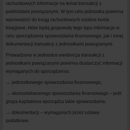
rachunkowych informacje na temat transakcji z
podmiotami powiązanymi. W tym celu jednostka powinna
wprowadzić do ksiąg rachunkowych osobne konta
księgowe, które będą grupowały tego typu informacje w
celu sporządzenia sprawozdania finansowego, jak i innej
dokumentacji transakcji z jednostkami powiązanymi.
Prowadzona w jednostce ewidencja transakcji z
jednostkami powiązanymi powinna dostarczyć informacji
wymaganych do sporządzenia:
→
jednostkowego sprawozdania finansowego,
→
skonsolidowanego sprawozdania finansowego – jeśli
grupa kapitałowa sporządza takie sprawozdanie,
→
dokumentacji – wymaganych przez ustawy
podatkowe.