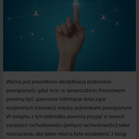
Ważna jest prawidłowa identyfikacja podmiotów
powiązanych, gdyż m.in. w sprawozdaniu finansowym
powinny być ujawnione informacje dotyczące
wzajemnych transakcji między jednostkami powiązanymi.
W związku z tym jednostka powinna przyjąć w swoich
zasadach rachunkowości (polityce rachunkowości) takie
rozwiązania, aby łatwo można było wyodrębnić z ksiąg