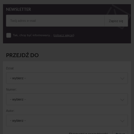
NEWSLETTER
Zapisz się
Tak, chcę być informowany... (
zobacz więcej
)
PRZEJDŹ DO
Dział:
- wybierz -
Numer:
- wybierz -
Autor:
- wybierz -