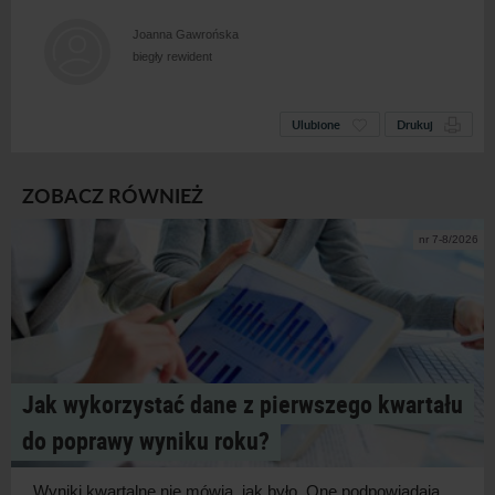
Joanna Gawrońska
biegły rewident
Ulubione
Drukuj
ZOBACZ RÓWNIEŻ
nr 7-8/2026
Jak wykorzystać dane z pierwszego kwartału
do poprawy wyniku roku?
Wyniki kwartalne nie mówią, jak było. One podpowiadają,