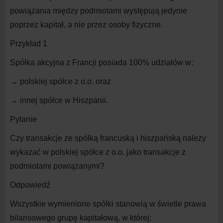
powiązania między podmiotami występują jedynie
poprzez kapitał, a nie przez osoby fizyczne.
Przykład 1
Spółka akcyjna z Francji posiada 100% udziałów w:
→
polskiej spółce z o.o. oraz
→
innej spółce w Hiszpanii.
Pytanie
Czy transakcje ze spółką francuską i hiszpańską należy
wykazać w polskiej spółce z o.o. jako transakcje z
podmiotami powiązanymi?
Odpowiedź
Wszystkie wymienione spółki stanowią w świetle prawa
bilansowego grupę kapitałową, w której: