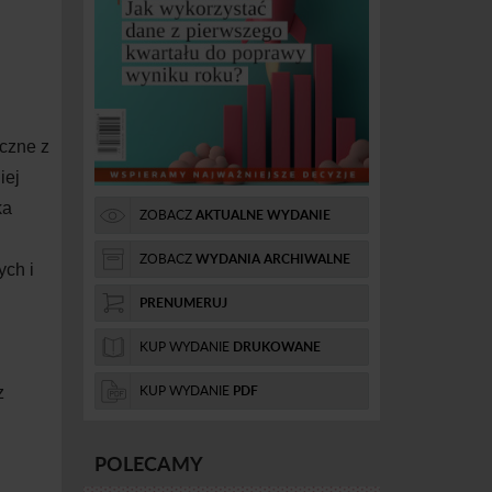
)
yczne z
iej
ka
ZOBACZ
AKTUALNE WYDANIE
ZOBACZ
WYDANIA ARCHIWALNE
ch i
PRENUMERUJ
KUP WYDANIE
DRUKOWANE
KUP WYDANIE
PDF
z
POLECAMY