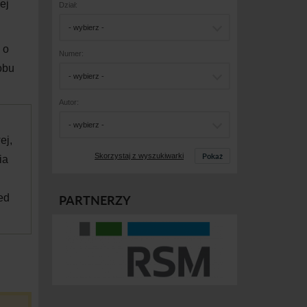
ej
Dział:
- wybierz -
 o
Numer:
obu
- wybierz -
Autor:
- wybierz -
ej,
Pokaż
Skorzystaj z wyszukiwarki
ia
PARTNERZY
ed