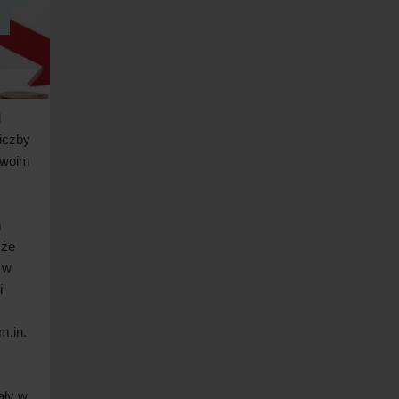
e
d
iczby
woim
m
 że
w
i
m.in.
ały w