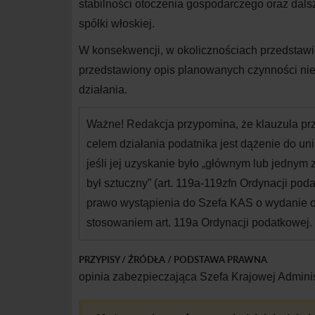
stabilności otoczenia gospodarczego oraz dals
spółki
włoskiej.
W konsekwencji, w
okolicznościach przedstaw
przedstawiony opis planowanych czynności ni
działania.
Ważne!
Redakcja przypomina, że klauzula p
celem działania podatnika jest dążenie do un
jeśli jej uzyskanie było „głównym lub jednym 
był sztuczny” (art. 119a-119zfn Ordynacji po
prawo wystąpienia do Szefa KAS o
wydanie o
stosowaniem art. 119a Ordynacji
podatkowej.
PRZYPISY / ŹRÓDŁA / PODSTAWA PRAWNA
opinia zabezpieczająca Szefa Krajowej Adminis