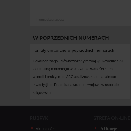
Informacja prasowa
W POPRZEDNICH NUMERACH
Tematy omawiane w poprzednich numerach:
Dekarbonizacja i zrównoważony rozwój
Rewolucja AI. 
Controlling marketingu w 2024 r.
Wartości niematerialne 
w teorii i praktyce
ABC analizowania opłacalności 
inwestycji
Prace badawcze i rozwojowe w aspekcie 
księgowym
RUBRYKI
STREFA ON-LINE
Aktualności
Publikacje