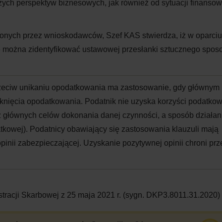
zych perspektyw biznesowych, jak również od sytuacji finansow
ionych przez wnioskodawców, Szef KAS stwierdza, iż w
oparciu
e można zidentyfikować ustawowej przesłanki sztucznego spos
rzeciw unikaniu opodatkowania ma zastosowanie, gdy głównym
iknięcia opodatkowania. Podatnik nie uzyska korzyści podatkow
z
głównych celów dokonania danej czynności, a
sposób działan
datkowej). Podatnicy obawiający się zastosowania klauzuli mają
pinii zabezpieczającej. Uzyskanie pozytywnej opinii chroni prz
tracji Skarbowej z 25 maja 2021 r. (sygn. DKP3.8011.31.2020)