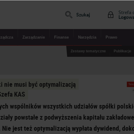
Strefa 
Szukaj
Logowa
rządcza
Zarządzanie
Finanse
Narzędzia
Prawo
Zestawy tematyczne
Publikacje
i nie musi być optymalizacją
Teks
Szefa KAS
ych wspólników wszystkich udziałów spółki polski
udziały powstałe z podwyższenia kapitału zakładow
. Nie jest też optymalizacją wypłata dywidend, do