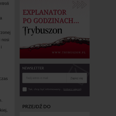
troli
ka
rzonej
i nosi
i
NEWSLETTER
Zapisz się
hczas
Tak, chcę być informowany... (
zobacz więcej
)
e.
PRZEJDŹ DO
kiej,