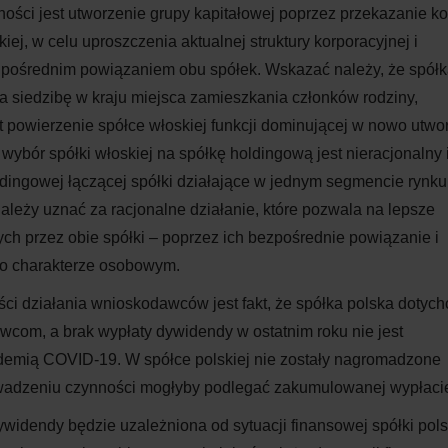
ci jest utworzenie grupy kapitałowej poprzez przekazanie kon
ej, w celu uproszczenia aktualnej struktury korporacyjnej i
 pośrednim powiązaniem obu spółek. Wskazać należy, że spół
da siedzibę w kraju miejsca zamieszkania członków rodziny,
t powierzenie spółce włoskiej funkcji dominującej w nowo utwo
wybór spółki włoskiej na spółkę holdingową jest nieracjonalny 
ldingowej łączącej spółki działające w jednym segmencie rynku 
leży uznać za racjonalne działanie, które pozwala na lepsze
h przez obie spółki – poprzez ich bezpośrednie powiązanie i
 o charakterze
osobowym.
ci działania wnioskodawców jest fakt, że spółka polska dotyc
owcom, a
brak wypłaty dywidendy w
ostatnim roku nie jest
ndemią COVID-19. W
spółce polskiej nie zostały nagromadzone
rowadzeniu czynności mogłyby podlegać zakumulowanej
wypłaci
widendy będzie uzależniona od sytuacji finansowej spółki pols