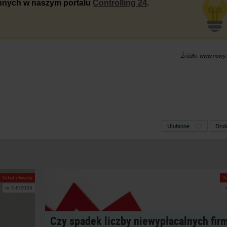
 innych w naszym portalu
Controlling 24
.
Źródło: www.nowy.i
Ulubione
Druk
Tekst otwarty
T
nr 7-8/2026
Czy spadek liczby niewypłacalnych fir