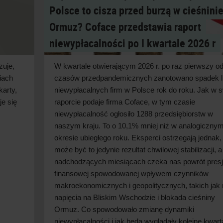
Polsce to cisza przed burzą w cieśnini
Ormuz? Coface przedstawia raport
niewypłacalności po I kwartale 2026 r
zuje,
W kwartale otwierającym 2026 r. po raz pierwszy o
iach
czasów przedpandemicznych zanotowano spadek l
karty,
niewypłacalnych firm w
Polsce rok do roku. Jak w
s
je się
raporcie podaje firma Coface, w
tym czasie
niewypłacalność ogłosiło 1288 przedsiębiorstw w
naszym kraju. To o
10,1% mniej niż w
analogiczny
okresie ubiegłego roku. Eksperci ostrzegają jednak,
może być to jedynie rezultat chwilowej stabilizacji, a
nadchodzących miesiącach czeka nas powrót presj
finansowej spowodowanej wpływem czynników
makroekonomicznych i
geopolitycznych, takich jak 
napięcia na Bliskim Wschodzie i
blokada cieśniny
Ormuz. Co spowodowało zmianę dynamiki
niewypłacalności i
jak będą wyglądały kolejne kwart