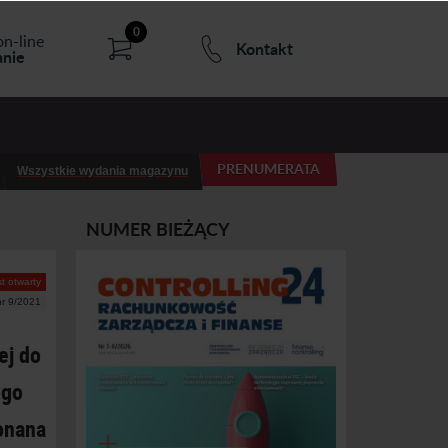
0
on-line
Kontakt
nie
PRENUMERATA
Wszystkie wydania magazynu
NUMER BIEŻĄCY
t otwarty
nr 9/2021
ej do
ego
konana