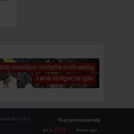
Kup prenumeratę
a
controlling-24.pl
828
już za
zł
Wybierz opcje