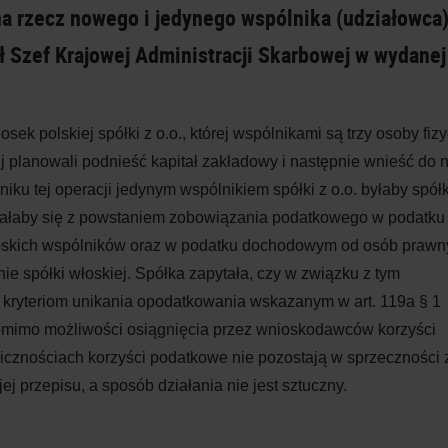
na rzecz nowego i jedynego wspólnika (udziałowca
ął Szef Krajowej Administracji Skarbowej w wydanej
k polskiej spółki z o.o., której wspólnikami są trzy osoby fiz
ej planowali podnieść kapitał zakładowy i następnie wnieść do n
yniku tej operacji jedynym wspólnikiem spółki z o.o. byłaby spół
załaby się z powstaniem zobowiązania podatkowego w podatku
oskich wspólników oraz w podatku dochodowym od osób prawny
e spółki włoskiej. Spółka zapytała, czy w związku z tym
ryteriom unikania opodatkowania wskazanym w art. 119a § 1
omimo możliwości osiągnięcia przez wnioskodawców korzyści
icznościach korzyści podatkowe nie pozostają w sprzeczności 
j przepisu, a sposób działania nie jest sztuczny.