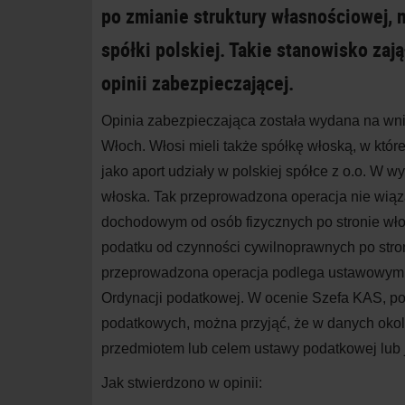
po zmianie struktury własnościowej, 
spółki polskiej. Takie stanowisko zaj
opinii zabezpieczającej.
Opinia zabezpieczająca została wydana na wniose
Włoch. Włosi mieli także spółkę włoską, w któr
jako aport udziały w polskiej spółce z o.o. W w
włoska. Tak przeprowadzona operacja nie wią
dochodowym od osób fizycznych po stronie wł
podatku od czynności cywilnoprawnych po stroni
przeprowadzona operacja podlega ustawowym k
Ordynacji podatkowej. W ocenie Szefa KAS, p
podatkowych, można przyjąć, że w danych okol
przedmiotem lub celem ustawy podatkowej lub je
Jak stwierdzono w opinii: