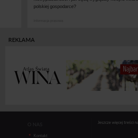
polskiej
gospodarce?
Informacja prasowa
REKLAMA
Jeszcze więcej treści n
O NAS
Kontakt