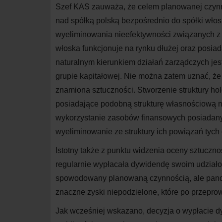
Szef KAS zauważa, że celem planowanej czynnoś
nad spółką polską bezpośrednio do spółki włoski
wyeliminowania nieefektywności związanych z
włoska funkcjonuje na rynku dłużej oraz posia
naturalnym kierunkiem działań zarządczych jes
grupie kapitałowej. Nie można zatem uznać, że 
znamiona sztuczności. Stworzenie struktury ho
posiadające podobną strukturę własnościową na
wykorzystanie zasobów finansowych posiadanyc
wyeliminowanie ze struktury ich powiązań tych
Istotny także z
punktu widzenia oceny sztucznoś
regularnie wypłacała dywidendę swoim udział
spowodowany planowaną czynnością, ale pa
znaczne zyski niepodzielone, które po przep
Jak wcześniej wskazano, decyzja o
wypłacie dy